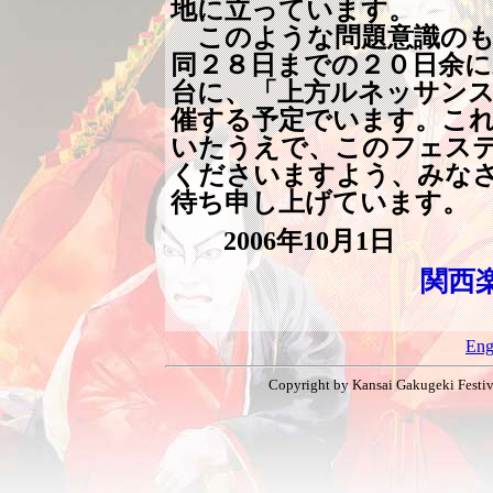
地に立っています。
このような問題意識のも
同２８日までの２０日余に
台に、「上方ルネッサンス2
催する予定でいます。こ
いたうえで、このフェス
くださいますよう、みな
待ち申し上げています。
2006年10月1日
関西
Eng
Copyright by Kansai Gakugeki Festiva