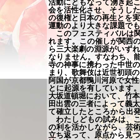
活動にともなって湧き起
会を活性化させ、そうした
の復権と日本の再生とを
運動のより大きな課題で
このフェスティバルは関
れます。この催しが関西
ら三大楽劇の淵源がいず
なりません。すなわち、
寺の神事に携わった中世の
まり、歌舞伎は近世初頭の慶
阿国が京都鴨川河原で女性
とに起源を有しています
大坂道頓堀において、竹本
田出雲の三者によって義太
て確立したところから出
わたしどもの試みは、こ
の利を活かしながら、芸
立ち返って、原点から見