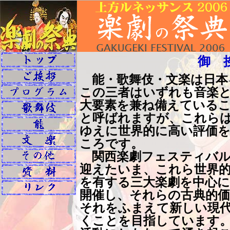
御 
能・歌舞伎・文楽は日本
この三者はいずれも音楽
大要素を兼ね備えている
と呼ばれますが、これら
ゆえに世界的に高い評価
ころです。
関西楽劇フェスティバル
迎えたいま、これら世界
を有する三大楽劇を中心
開催し、それらの古典的価
それをふまえて新しい現
くことを目指しています