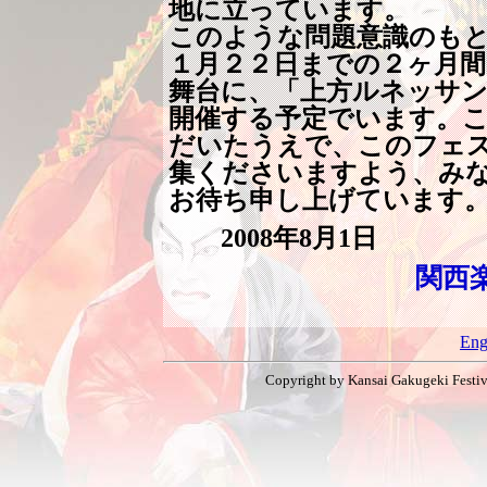
地に立っています。
このような問題意識のも
１月２２日までの２ヶ月
舞台に、「上方ルネッサンス
開催する予定でいます。
だいたうえで、このフェ
集くださいますよう、み
お待ち申し上げています
2008年8月1日
関西
Eng
Copyright by Kansai Gakugeki Festiva