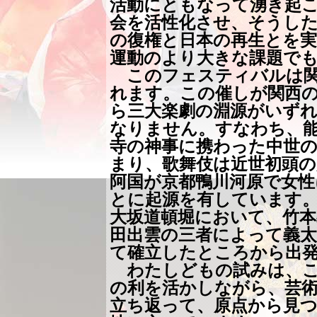
活動にともなって湧き起
会を活性化させ、そうした
の復権と日本の再生とを
運動のより大きな課題で
このフェスティバルは関
れます。この催しが関西
ら三大楽劇の淵源がいず
なりません。すなわち、
寺の神事に携わった中世の
まり、歌舞伎は近世初頭の慶
阿国が京都鴨川河原で女性
とに起源を有しています
大坂道頓堀において、竹本
田出雲の三者によって義太
て確立したところから出
わたしどもの試みは、こ
の利を活かしながら、芸
立ち返って、原点から見