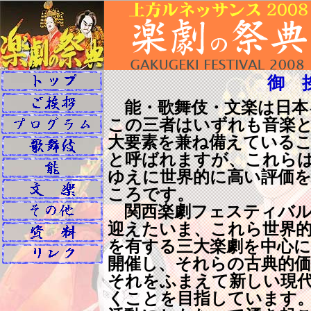
御 
能・歌舞伎・文楽は日本
この三者はいずれも音楽
大要素を兼ね備えている
と呼ばれますが、これら
ゆえに世界的に高い評価
ころです。
関西楽劇フェスティバル
迎えたいま、これら世界
を有する三大楽劇を中心
開催し、それらの古典的価
それをふまえて新しい現
くことを目指しています