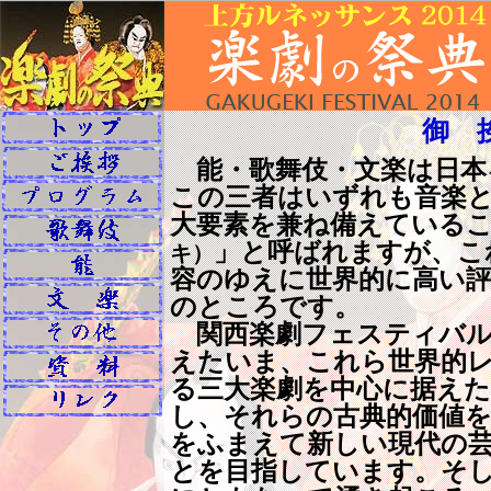
御 
能・歌舞伎・文楽は日本
この三者はいずれも音楽
大要素を兼ね備えている
」と呼ばれますが、こ
キ）
容のゆえに世界的に高い
のところです。
関西楽劇フェスティバル
えたいま、これら世界的
る三大楽劇を中心に据え
し、それらの古典的価値
をふまえて新しい現代の
とを目指しています。そ