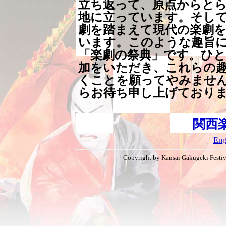
立ち返って、原点からと
地に立っています。そし
劇を踏まえて現代の楽劇
います。このような趣旨
「楽劇の祭典」です。ひ
加をいただき、これらの
くことを願ってやみませ
らお待ち申し上げており
関西
Eng
Copyright by Kansai Gakugeki Festiva