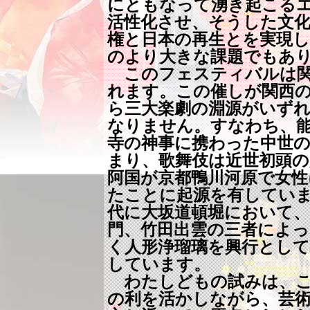
にともなって湧き起こる
活性化させ、そうした文化
権と日本の再生とを実現
のより大きな課題でもあ
このフェスティバルは関
れます。この催しが関西
ら三大楽劇の淵源がいず
なりません。すなわち、
寺の神事に携わった中世の
まり、歌舞伎は近世初頭の慶
阿国が京都鴨川河原で女性
たことに起源を有してい
代に大坂道頓堀において、
門、竹田出雲の三者によっ
く人形浄瑠璃を興行とし
しています。
わたしどもの試みは、こ
の利を活かしながら、芸